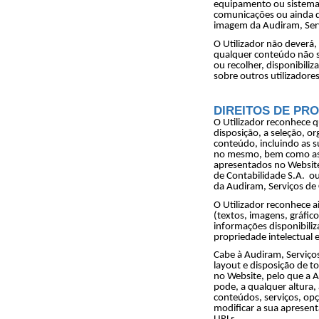
equipamento ou sistema
comunicações ou ainda q
imagem da Audiram, Serv
O Utilizador não deverá, 
qualquer conteúdo não 
ou recolher, disponibiliz
sobre outros utilizadores
DIREITOS DE PR
O Utilizador reconhece q
disposição, a seleção, o
conteúdo, incluindo as s
no mesmo, bem como as 
apresentados no Website,
de Contabilidade S.A.
ou
da Audiram, Serviços de 
O Utilizador reconhece 
(textos, imagens, gráfic
informações disponibiliz
propriedade intelectual e 
Cabe à Audiram, Serviços
layout e disposição de t
no Website, pelo que a A
pode, a qualquer altura, 
conteúdos, serviços, op
modificar a sua apresent