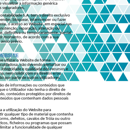
 visualizar a informação genérica
s separadores.
ontabilidade S.A. tem o direito exclusivo
ender, bloquear, interromper ou fazer
ente, o acesso ao Website, em especial nas
nutenção, reparação, alteração ou
, definitiva ou temporariamente, parcial
uer momento, de acordo com a sua
aviso prévio.
WEBSITE
ve utilizar o Website de forma
 cuidadosa, não devendo perturbar ou
 integridade e qualidade dos recursos e
a, nem colidir com os direitos e/ou
ção por parte de outros utilizadores.
ação de informações ou conteúdos que
ue o Utilizador não tenha o direito de
plo, conteúdos protegidos por direitos de
onteúdos que contenham dados pessoais
 a utilização do Website para
itir qualquer tipo de material que contenha
orms, defeitos, cavalos de Tróia ou outro
ticos, ficheiros ou programas que possam
 limitar a funcionalidade de qualquer