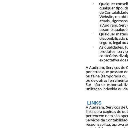
·
Qualquer consel
qualquer tipo, d
de Contabilidade
Website, ou obti
atuais, rigoroso
a Audiram, Servi
assume qualquer 
·
Qualquer materia
disponibilizado p
seguro, legal ou
·
As qualidades, fu
produtos, serviç
conteúdos divul
expectativa dos u
A Audiram, Serviços de C
por erros que possam oco
ou falha (temporária ou
ou de outras ferramenta
S.A. não se responsabili
utilização indevida ou da
LINKS
A Audiram, Serviços de C
links para páginas de ou
pertencem nem são oper
Serviços de Contabilidad
responsabiliza, aprova o