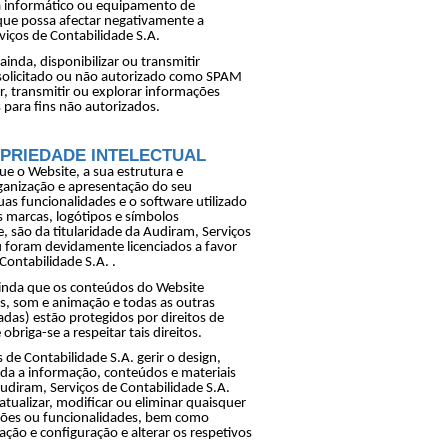
 informático ou equipamento de
ue possa afectar negativamente a
iços de Contabilidade S.A.
ainda, disponibilizar ou transmitir
solicitado ou não autorizado como SPAM
ar, transmitir ou explorar informações
 para fins não autorizados.
OPRIEDADE INTELECTUAL
ue o Website, a sua estrutura e
rganização e apresentação do seu
uas funcionalidades e o software utilizado
marcas, logótipos e símbolos
 são da titularidade da Audiram, Serviços
 foram devidamente licenciados a favor
Contabilidade S.A. .
ainda que os conteúdos do Website
os, som e animação e todas as outras
adas) estão protegidos por direitos de
obriga-se a respeitar tais direitos.
 de Contabilidade S.A. gerir o design,
oda a informação, conteúdos e materiais
udiram, Serviços de Contabilidade S.A.
atualizar, modificar ou eliminar quaisquer
ções ou funcionalidades, bem como
ação e configuração e alterar os respetivos