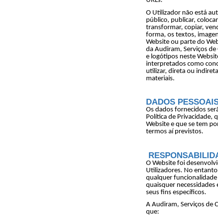
URLs.
O Utilizador não está au
público, publicar, coloca
transformar, copiar, vende
forma, os textos, image
Website ou parte do Webs
da Audiram, Serviços de 
e logótipos neste Webs
interpretados como conc
utilizar, direta ou indir
materiais.
DADOS PESSOAI
Os dados fornecidos ser
Política de Privacidade, 
Website e que se tem por
termos aí previstos.
RESPONSABILIDA
O Website foi desenvolvi
Utilizadores. No entant
qualquer funcionalidade
quaisquer necessidades e
seus fins específicos.
A Audiram, Serviços de 
que: