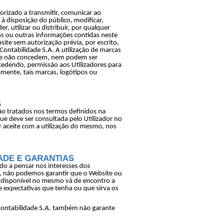
torizado a transmitir, comunicar ao
r à disposição do público, modificar,
r, utilizar ou distribuir, por qualquer
ns ou outras informações contidas neste
ite sem autorização prévia, por escrito,
Contabilidade S.A. A utilização de marcas
ite não concedem, nem podem ser
edendo, permissão aos Utilizadores para
etamente, tais marcas, logótipos ou
S
ão tratados nos termos definidos na
que deve ser consultada pelo Utilizador no
 aceite com a utilização do mesmo, nos
DE E GARANTIAS
do a pensar nos interesses dos
o, não podemos garantir que o Website ou
 disponível no mesmo vá de encontro a
 expectativas que tenha ou que sirva os
Contabilidade S.A. também não garante