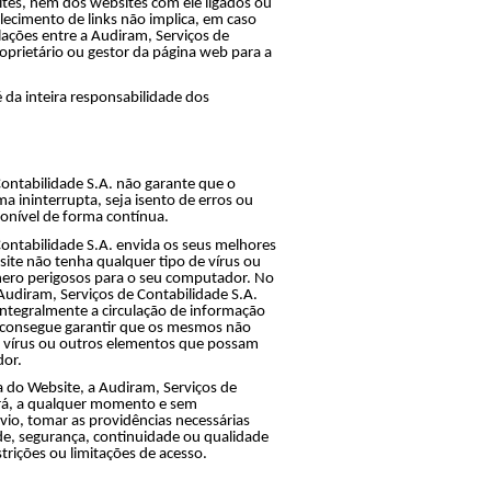
tes, nem dos websites com ele ligados ou
elecimento de links não implica, em caso
elações entre a Audiram, Serviços de
roprietário ou gestor da página web para a
 é da inteira responsabilidade dos
ontabilidade S.A. não garante que o
a ininterrupta, seja isento de erros ou
ponível de forma contínua.
ontabilidade S.A. envida os seus melhores
ite não tenha qualquer tipo de vírus ou
ero perigosos para o seu computador. No
udiram, Serviços de Contabilidade S.A.
integralmente a circulação de informação
o consegue garantir que os mesmos não
 vírus ou outros elementos que possam
dor.
a do Website, a Audiram, Serviços de
rá, a qualquer momento e sem
vio, tomar as providências necessárias
ade, segurança, continuidade ou qualidade
trições ou limitações de acesso.