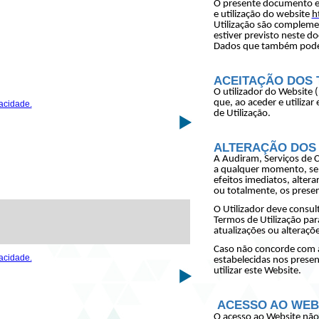
O presente documento es
e utilização do website
h
Utilização são compleme
estiver previsto neste d
Dados que também pode 
ACEITAÇÃO DOS 
O utilizador do Website 
que, ao aceder e utilizar
vacidade.
de Utilização.
ALTERAÇÃO DOS 
A Audiram, Serviços de Co
a qualquer momento, sem
efeitos imediatos, alterar
ou totalmente, os presen
O Utilizador deve consul
Termos de Utilização pa
atualizações ou alteraçõe
Caso não concorde com a
vacidade.
estabelecidas nos presen
utilizar este Website.
ACESSO AO WEB
O acesso ao Website não 