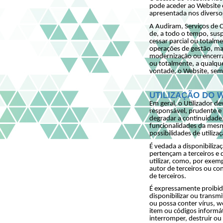
pode aceder ao Website e
apresentada nos diverso
A Audiram, Serviços de C
de, a todo o tempo, susp
cessar parcial ou totalm
operações de gestão, ma
modernização ou encerrar
ou totalmente, a qualq
vontade, o Website, sem 
UTILIZAÇÃO DO 
Em geral, o Utilizador de
responsável, prudente e
degradar a continuidade,
funcionalidades da mesm
possibilidades de utiliza
É vedada a disponibiliz
pertençam a terceiros e q
utilizar, como, por exem
autor de terceiros ou c
de terceiros.
É expressamente proibida
disponibilizar ou transm
ou possa conter vírus, w
item ou códigos informá
interromper, destruir ou