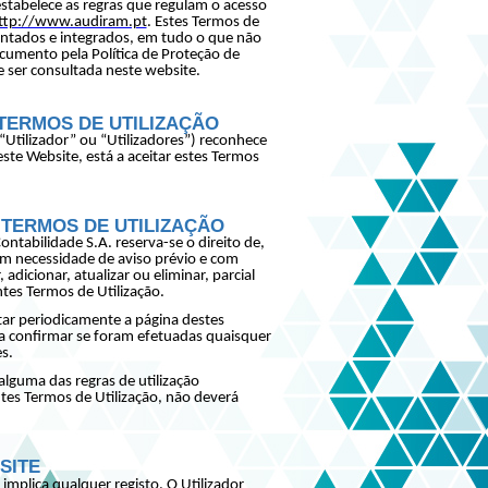
tabelece as regras que regulam o acesso
ttp://www.audiram.pt
. Estes Termos de
ntados e integrados, em tudo o que não
ocumento pela Política de Proteção de
ser consultada neste website.
TERMOS DE UTILIZAÇÃO
(“Utilizador” ou “Utilizadores”) reconhece
 este Website, está a aceitar estes Termos
TERMOS DE UTILIZAÇÃO
ntabilidade S.A. reserva-se o direito de,
 necessidade de aviso prévio e com
, adicionar, atualizar ou eliminar, parcial
tes Termos de Utilização.
tar periodicamente a página destes
ra confirmar se foram efetuadas quaisquer
s.
lguma das regras de utilização
tes Termos de Utilização, não deverá
SITE
implica qualquer registo. O Utilizador