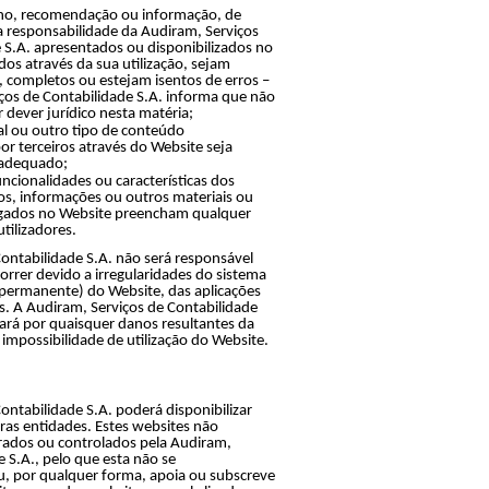
ho, recomendação ou informação, de
a responsabilidade da Audiram, Serviços
 S.A. apresentados ou disponibilizados no
dos através da sua utilização, sejam
s, completos ou estejam isentos de erros –
ços de Contabilidade S.A. informa que não
dever jurídico nesta matéria;
l ou outro tipo de conteúdo
or terceiros através do Website seja
 adequado;
ncionalidades ou características dos
os, informações ou outros materiais ou
gados no Website preencham qualquer
tilizadores.
ontabilidade S.A. não será responsável
rrer devido a irregularidades do sistema
 permanente) do Website, das aplicações
s. A Audiram, Serviços de Contabilidade
zará por quaisquer danos resultantes da
 impossibilidade de utilização do Website.
ontabilidade S.A. poderá disponibilizar
tras entidades. Estes websites não
ados ou controlados pela Audiram,
e S.A., pelo que esta não se
u, por qualquer forma, apoia ou subscreve