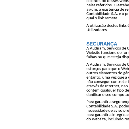
o conteúdo desses websi
neles referidos. O estab
algum, a existência de r
Contabilidade S.A. e o p
qual o link remeta.
A utilização destes links
Utilizadores
SEGURANÇA
A Audiram, Serviços de C
Website funcione de form
falhas ou que esteja dis
A Audiram, Serviços de C
esforços para que o Webs
outros elementos do gén
entanto, uma vez que a A
não consegue controlar 
através da Internet, nã
contêm qualquer tipo de
danificar o seu computa
Para garantir a seguranç
Contabilidade S.A. pode
necessidade de aviso pré
para garantir a integrid
do Website, incluindo res